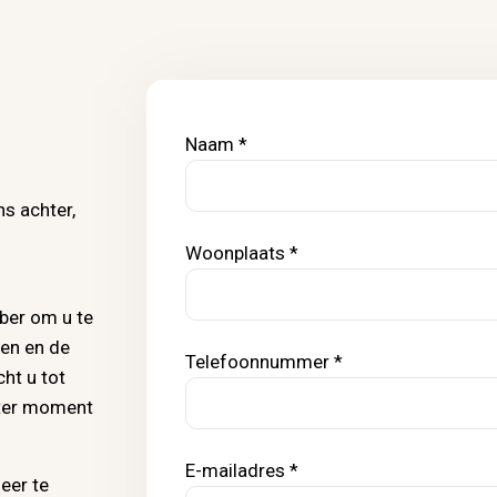
Naam *
s achter,
Woonplaats *
ber om u te
en en de
Telefoonnummer *
ht u tot
later moment
E-mailadres *
eer te