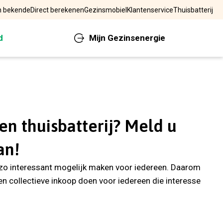
n bekende
Direct berekenen
Gezinsmobiel
Klantenservice
Thuisbatterij
Mijn Gezinsenergie
d
Bel mij terug
een thuisbatterij? Meld u
an!
ij zo interessant mogelijk maken voor iedereen. Daarom
en collectieve inkoop doen voor iedereen die interesse