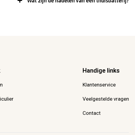
Wat zijn de nadelen van een thuisbatterij?
k
Handige links
en
Klantenservice
culier
Veelgestelde vragen
Contact