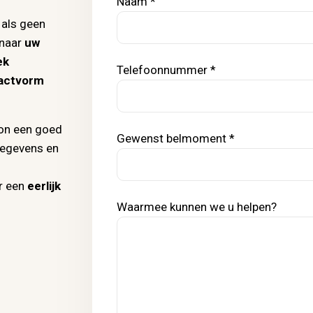
Naam *
 als geen
 naar
uw
ek
Telefoonnummer *
ractvorm
oon een goed
Gewenst belmoment *
gegevens en
or een
eerlijk
Waarmee kunnen we u helpen?