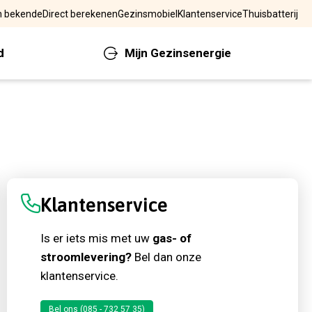
n bekende
Direct berekenen
Gezinsmobiel
Klantenservice
Thuisbatterij
Mijn Gezinsenergie
d
Bel mij terug
Klantenservice
Is er iets mis met uw
gas- of
stroomlevering?
Bel dan onze
klantenservice.
Bel ons (085 - 732 57 35)