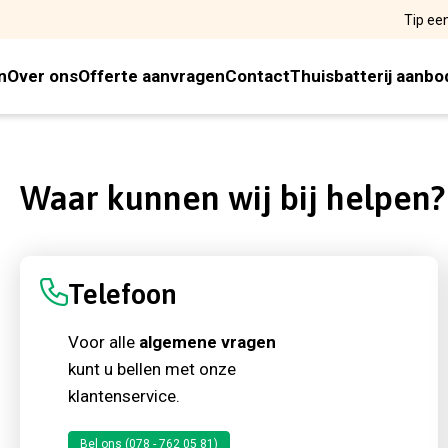
Tip ee
n
Over ons
Offerte aanvragen
Contact
Thuisbatterij aanbo
Waar kunnen wij bij helpen?
Telefoon
Voor alle
algemene vragen
kunt u bellen met onze
klantenservice.
Bel ons (078 - 762 05 81)