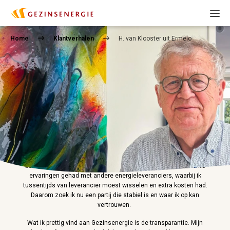
Home
Klantverhalen
H. van Klooster uit Ermelo
Terug naar overzicht
09-02-2026
H. van Klooster uit Ermelo
"Ik ben al een aantal jaren bij Gezinsenergie, en ik merk dat
betrouwbaarheid voor mij erg belangrijk is. Eerder heb ik slechte
ervaringen gehad met andere energieleveranciers, waarbij ik
tussentijds van leverancier moest wisselen en extra kosten had.
Daarom zoek ik nu een partij die stabiel is en waar ik op kan
vertrouwen.
Wat ik prettig vind aan Gezinsenergie is de transparantie. Mijn