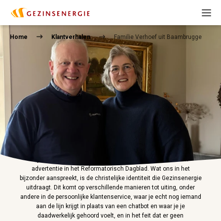
Home
Klantverhalen
Familie Verhoef uit Baambrugge
Terug naar overzicht
09-02-2026
Familie Verhoef uit Baambrugge
"Wij zijn al acht jaar tevreden klant van Gezinsenergie. Destijds
zijn wij met Gezinsenergie in aanraking gekomen via een
advertentie in het Reformatorisch Dagblad. Wat ons in het
bijzonder aanspreekt, is de christelijke identiteit die Gezinsenergie
uitdraagt. Dit komt op verschillende manieren tot uiting, onder
andere in de persoonlijke klantenservice, waar je echt nog iemand
aan de lijn krijgt in plaats van een chatbot en waar je je
daadwerkelijk gehoord voelt, en in het feit dat er geen